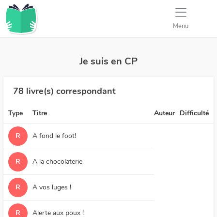
Menu
Je suis en CP
78 livre(s) correspondant
Type
Titre
Auteur
Difficulté
R
A fond le foot!
R
A la chocolaterie
R
A vos luges !
R
Alerte aux poux !