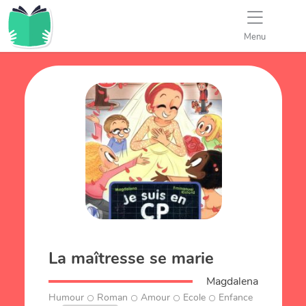
Menu
La maîtresse se marie
Magdalena
Humour
Roman
Amour
Ecole
Enfance