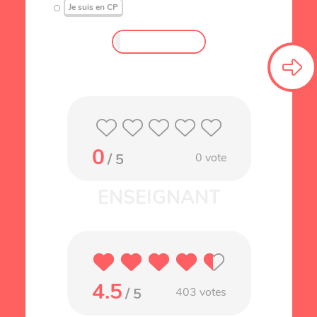
Je suis en CP
0
/ 5
0
vote
4.5
/ 5
403
votes