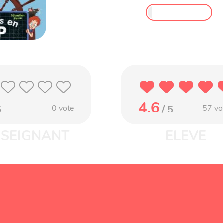
4.6
5
0
vote
/ 5
57
vo