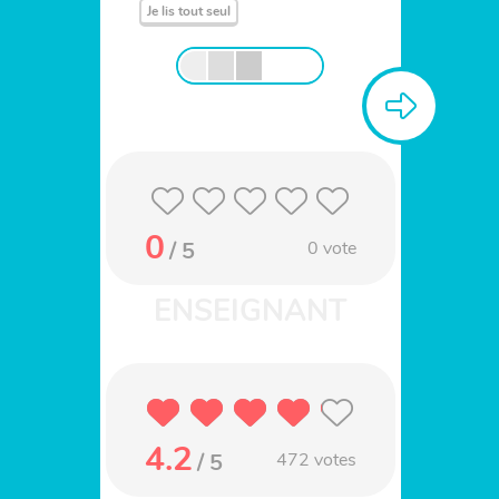
Je lis tout seul
0
/ 5
0
vote
4.2
/ 5
472
votes