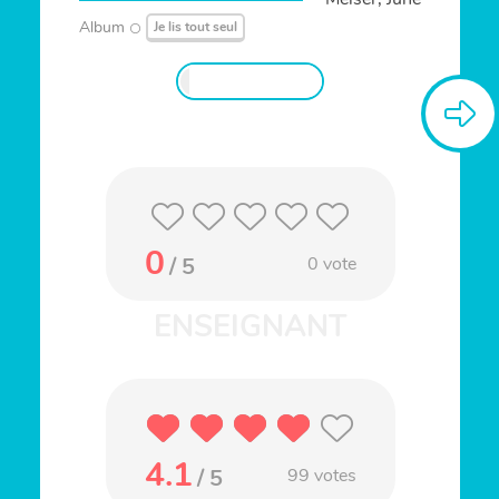
Album
Je lis tout seul
0
/ 5
0
vote
4.1
/ 5
99
votes