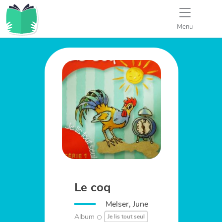
Menu
Le coq
Melser, June
Album
Je lis tout seul