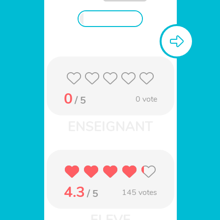
0
/ 5
0
vote
4.3
/ 5
145
votes