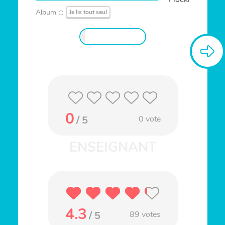
Album
Je lis tout seul
0
/ 5
0
vote
4.3
/ 5
89
votes