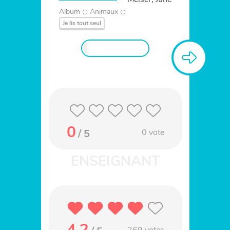
Album
Animaux
Je lis tout seul
0
/ 5
0
vote
4.2