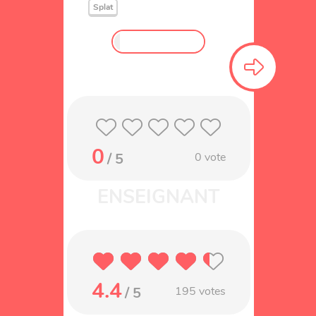
Splat
0
/ 5
0
vote
4.4
/ 5
195
votes