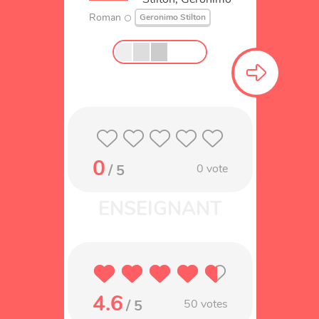
Roman
Geronimo Stilton
0
/ 5
0
vote
4.6
/ 5
50
votes