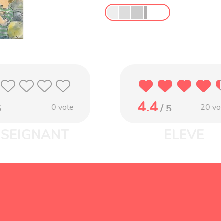
4.4
5
0
vote
/ 5
20
vo