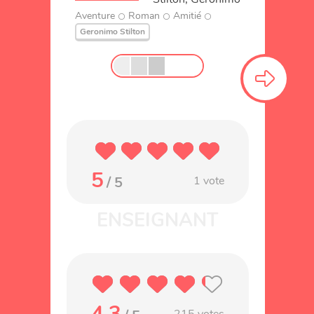
Aventure
Roman
Amitié
Geronimo Stilton
5
/ 5
1
vote
4.3