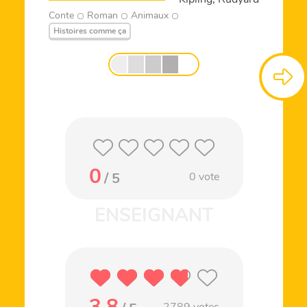
Conte
Roman
Animaux
Histoires comme ça
0
/ 5
0
vote
3.8