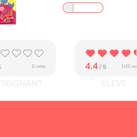
4.4
5
0
vote
/ 5
105
vo