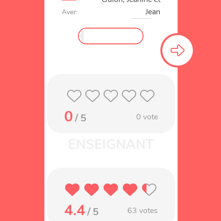
Jean
Aventure
Roman
Ratus
0
/ 5
0
vote
4.4
/ 5
63
votes