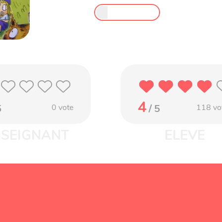
4
5
0
vote
/ 5
118
vo