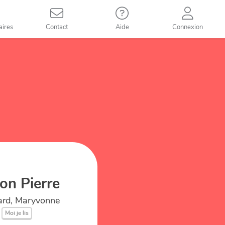
aires
Contact
Aide
Connexion
on Pierre
lard, Maryvonne
Moi je lis