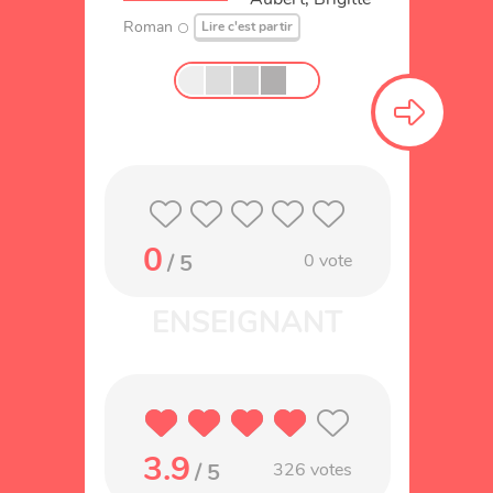
Roman
Lire c'est partir
0
/ 5
0
vote
3.9
/ 5
326
votes