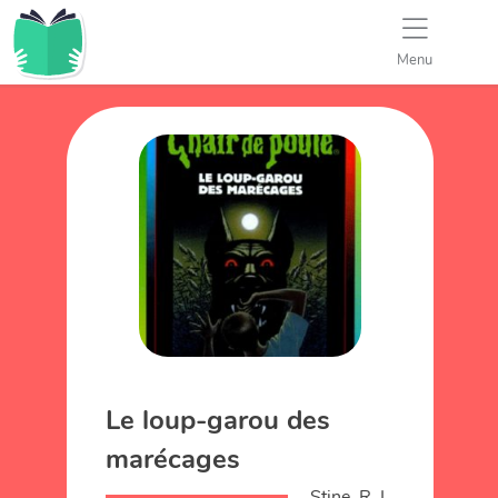
Menu
Le loup-garou des
marécages
Stine, R. L.