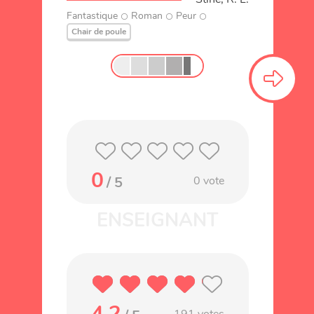
Fantastique
Roman
Peur
Chair de poule
0
/ 5
0
vote
4.2