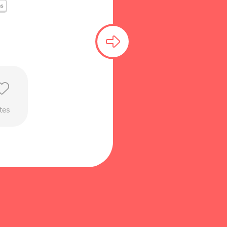
as
tes