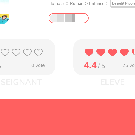
Humour
Roman
Enfance
Le petit Nicol
4.4
5
0
vote
/ 5
25
vo