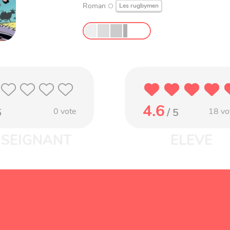
Roman
Les rugbymen
4.6
5
0
vote
/ 5
18
vo