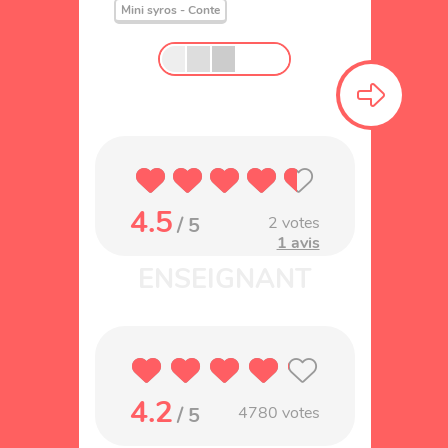
Mini syros - Conte
4.5
/ 5
2
votes
1 avis
4.2
/ 5
4780
votes