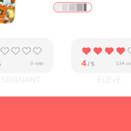
4
5
0
vote
/ 5
134
vo