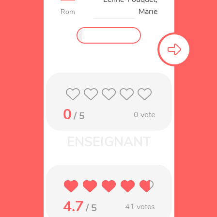
Marie
Roman
Les incollables
0
/ 5
0
vote
4.7
/ 5
41
votes