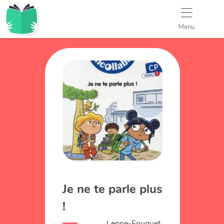
Menu
Je ne te parle plus
!
Lenne-Fouquet,