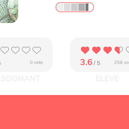
3.6
5
0
vote
/ 5
258
vo