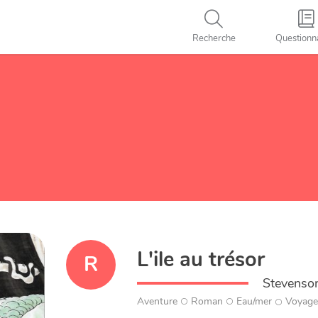
Recherche
Questionn
L'ile au trésor
R
Stevenson
Aventure
Roman
Eau/mer
Voyage