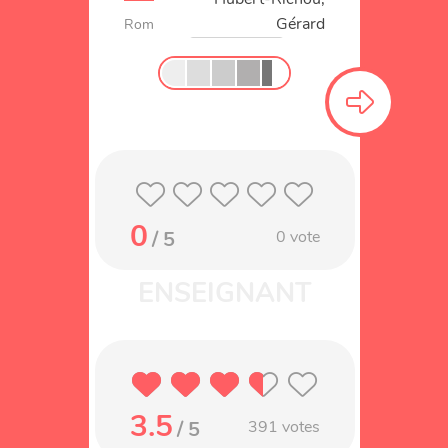
Gérard
Roman
Lire c'est partir
0
/ 5
0
vote
3.5
/ 5
391
votes