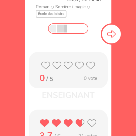
Roman
Sorcière / magie
École des loisirs
0
/ 5
0
vote
3.7