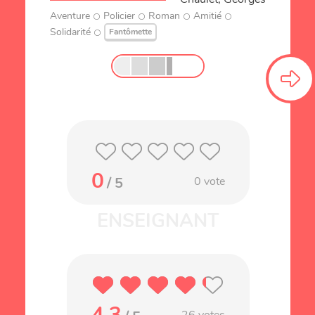
Aventure
Policier
Roman
Amitié
Solidarité
Fantômette
0
/ 5
0
vote
4.3