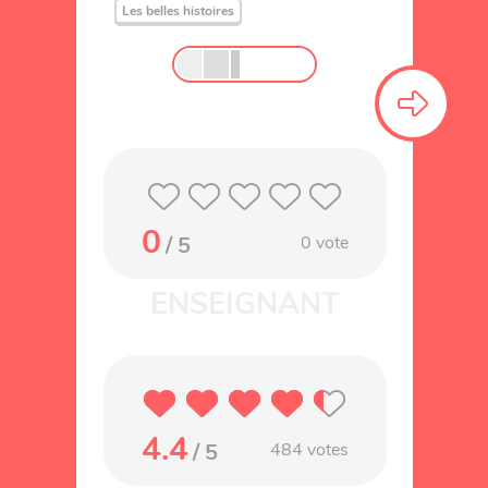
Les belles histoires
0
/ 5
0
vote
4.4
/ 5
484
votes