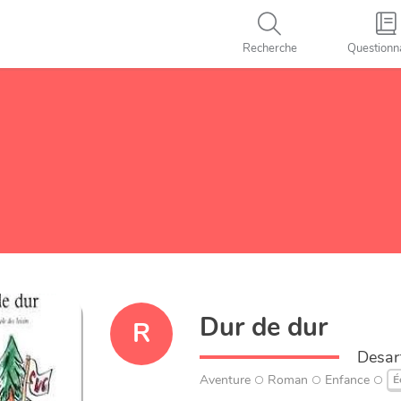
Recherche
Questionn
Dur de dur
R
Desar
Aventure
Roman
Enfance
É