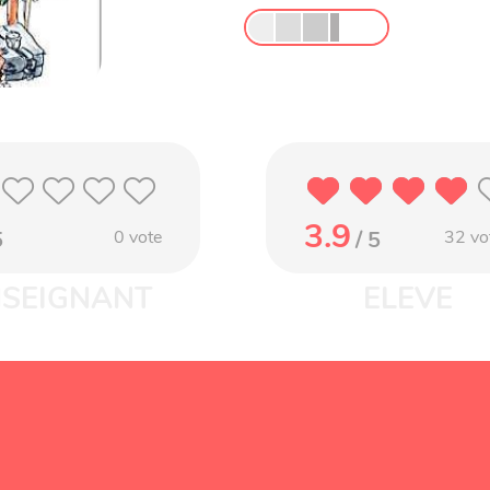
3.9
5
0
vote
/ 5
32
vo