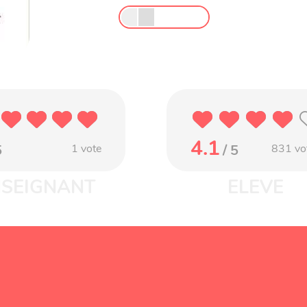
4.1
5
1
vote
/ 5
831
vo