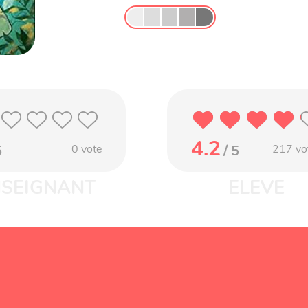
4.2
5
0
vote
/ 5
217
vo