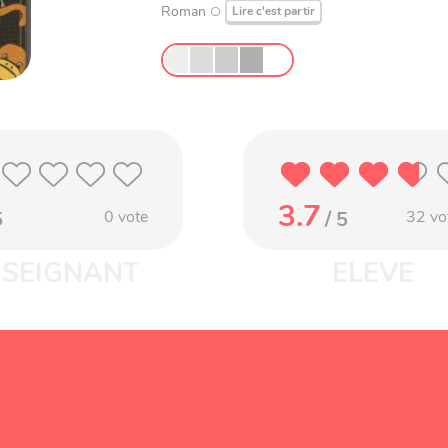
Roman
Lire c'est partir
3.7
5
0
vote
/ 5
32
vo