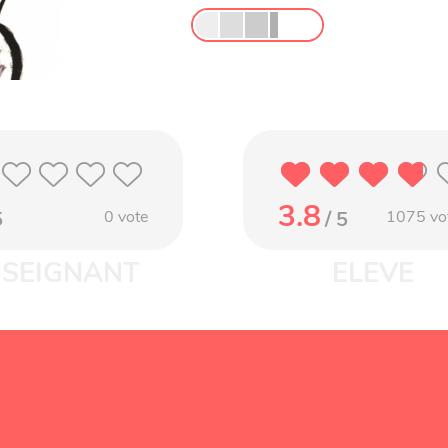
3.8
5
0
vote
/ 5
1075
vo