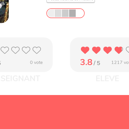
3.8
5
0
vote
/ 5
1217
vo