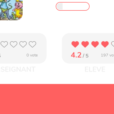
4.2
5
0
vote
/ 5
197
vo