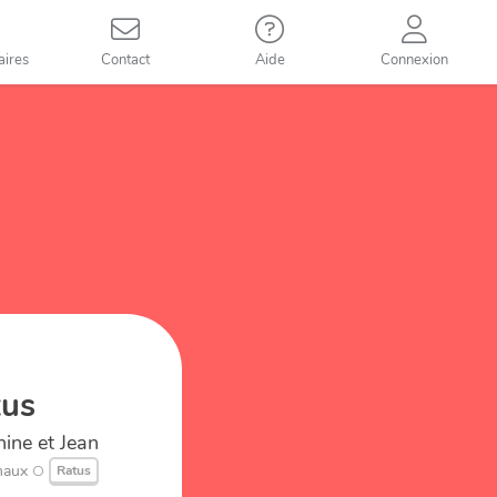
aires
Contact
Aide
Connexion
tus
nine et Jean
maux
Ratus