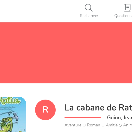
Recherche
Questionn
La cabane de Ra
R
Guion, Jea
Aventure
Roman
Amitié
Ani