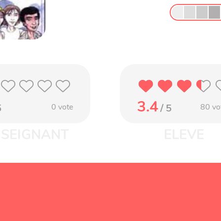
3.4
5
0
vote
/ 5
80
vo