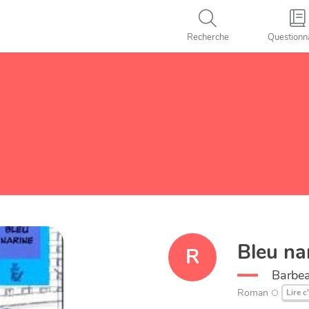
Recherche
Questionn
Bleu na
R
Barbea
Roman
Lire c