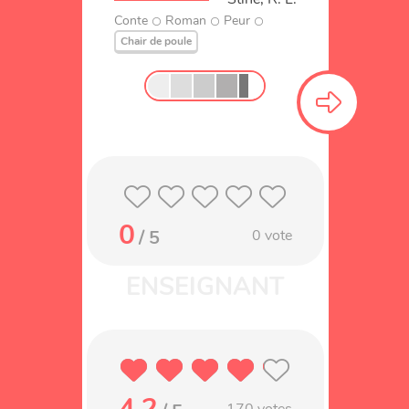
Conte
Roman
Peur
Chair de poule
0
/ 5
0
vote
4.2