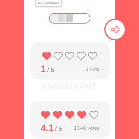
Tous lecteurs
1
/ 5
1
vote
4.1
/ 5
1346
votes