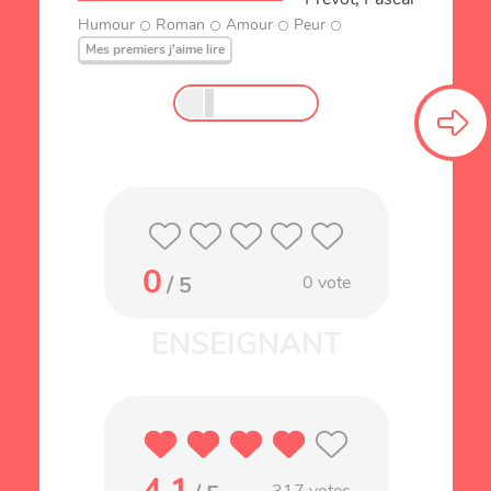
Humour
Roman
Amour
Peur
Mes premiers j'aime lire
0
/ 5
0
vote
4.1