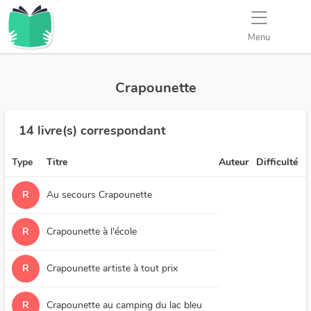
Menu
Crapounette
14 livre(s) correspondant
Type
Titre
Auteur
Difficulté
R
Au secours Crapounette
R
Crapounette à l'école
R
Crapounette artiste à tout prix
R
Crapounette au camping du lac bleu