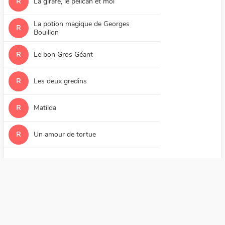
R
La girafe, le pélican et moi
La potion magique de Georges
R
Bouillon
R
Le bon Gros Géant
R
Les deux gredins
R
Matilda
R
Un amour de tortue