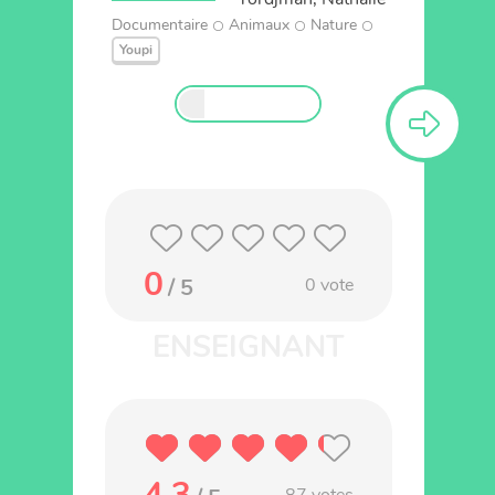
Documentaire
Animaux
Nature
Youpi
0
/ 5
0
vote
4.3