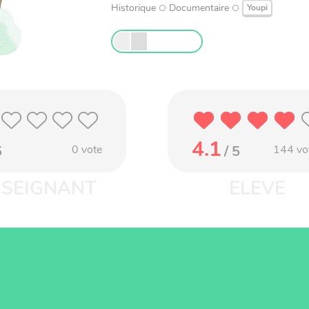
Historique
Documentaire
Youpi
4.1
5
0
vote
/ 5
144
vo