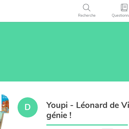
Recherche
Questionn
Youpi - Léonard de Vi
D
génie !