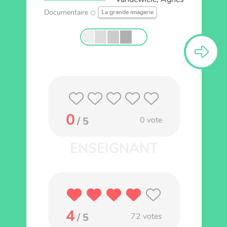
Documentaire
La grande imagerie
0
/ 5
0
vote
4
/ 5
72
votes