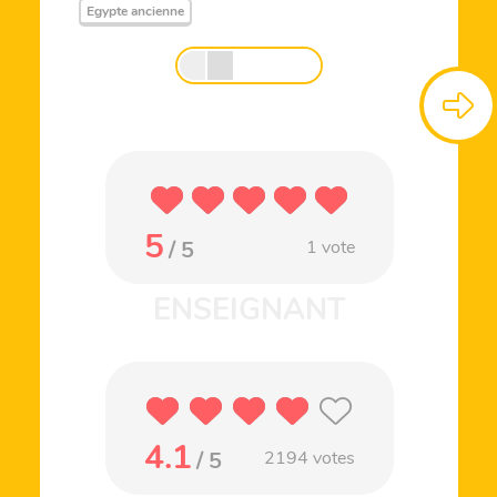
Egypte ancienne
5
/ 5
1
vote
4.1
/ 5
2194
votes