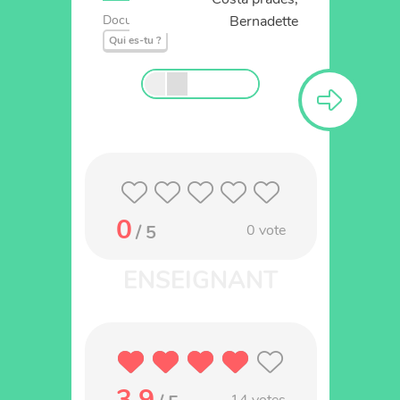
Bernadette
Documentaire
Animaux
Qui es-tu ?
0
/ 5
0
vote
3.9