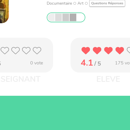
Documentaire
Art
Questions Réponses
4.1
5
0
vote
/ 5
175
vo