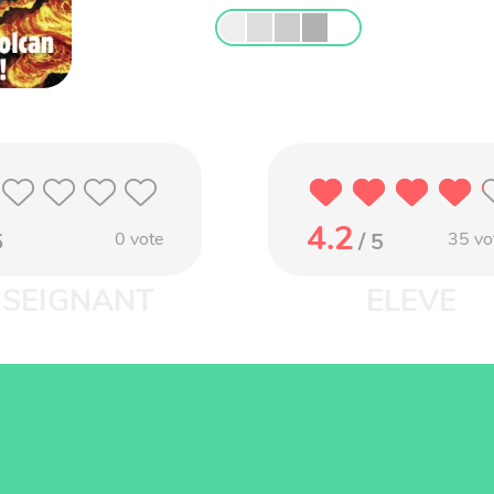
4.2
5
0
vote
/ 5
35
vo