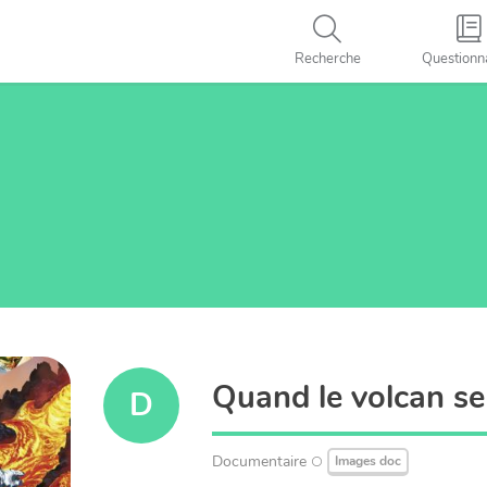
Recherche
Questionn
Quand le volcan se r
D
Documentaire
Images doc