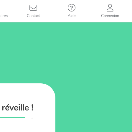
aires
Contact
Aide
Connexion
éveille !
-