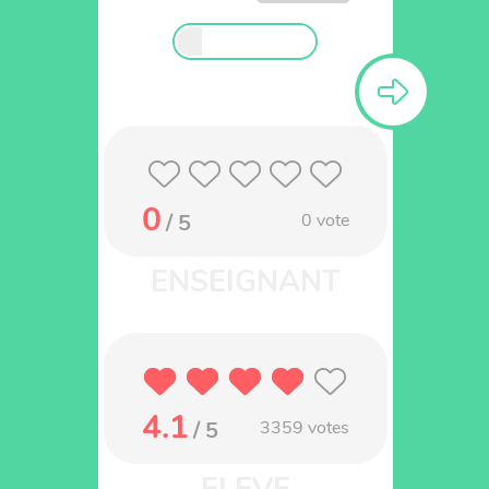
0
/ 5
0
vote
4.1
/ 5
3359
votes