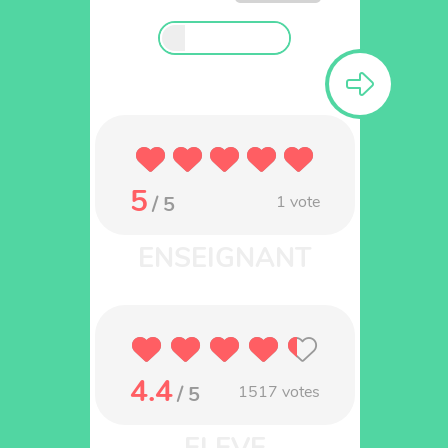
5
/ 5
1
vote
4.4
/ 5
1517
votes